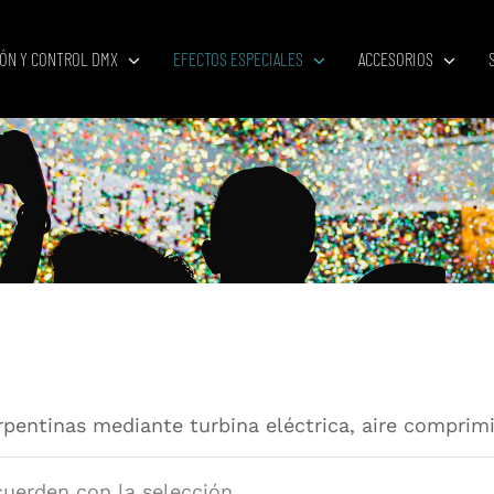
IÓN Y CONTROL DMX
EFECTOS ESPECIALES
ACCESORIOS
rpentinas mediante turbina eléctrica, aire comprim
uerden con la selección.