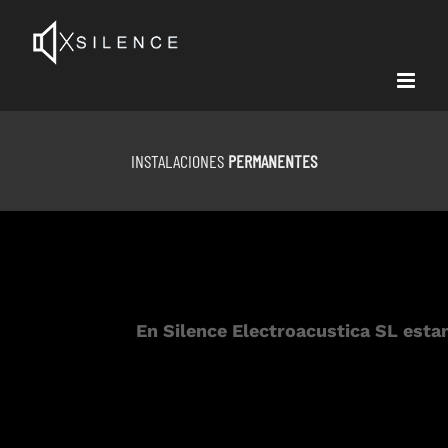
Skip
to
content
INSTALACIONES
PERMANENTES
En Silence Electroacustica SL esta